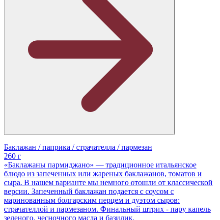
Баклажан / паприка / страчателла / пармезан
260 г
«Баклажаны пармиджано» — традиционное итальянское
блюдо из запеченных или жареных баклажанов, томатов и
сыра. В нашем варианте мы немного отошли от классической
версии. Запеченный баклажан подается с соусом с
маринованным болгарским перцем и дуэтом сыров:
страчателлой и пармезаном. Финальный штрих - пару капель
зеленого, чесночного масла и базилик.