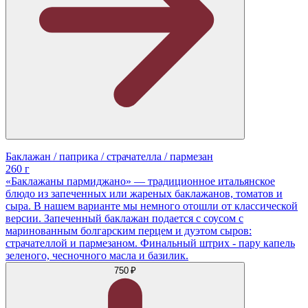
Баклажан / паприка / страчателла / пармезан
260 г
«Баклажаны пармиджано» — традиционное итальянское
блюдо из запеченных или жареных баклажанов, томатов и
сыра. В нашем варианте мы немного отошли от классической
версии. Запеченный баклажан подается с соусом с
маринованным болгарским перцем и дуэтом сыров:
страчателлой и пармезаном. Финальный штрих - пару капель
зеленого, чесночного масла и базилик.
750 ₽