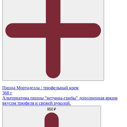
Пицца Мортаделла / трюфельный крем
368 г
Альтернатива пиццы "ветчина-грибы" дополненная ярким
вкусом трюфеля и свежей руколой.
950 ₽