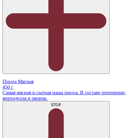
Пицца Мясная
450 г
Самая мясная и сытная наша пицца. В составе пепперони,
мортаделла и окорок.
970 ₽