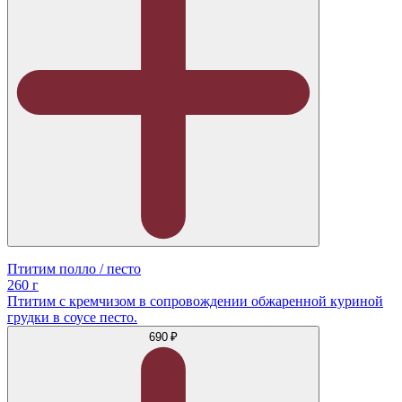
Птитим полло / песто
260 г
Птитим с кремчизом в сопровождении обжаренной куриной
грудки в соусе песто.
690 ₽