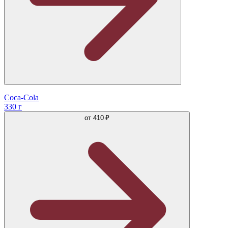
Coca-Cola
330 г
от
410 ₽