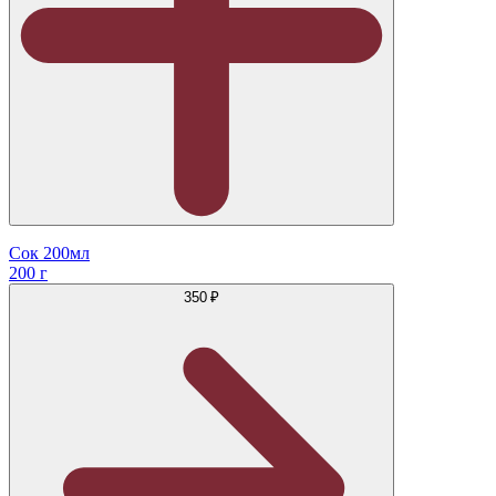
Сок 200мл
200 г
350 ₽