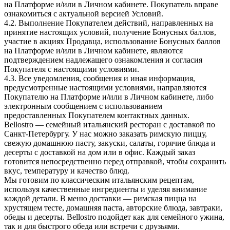
на Платформе и/или в Личном кабинете. Покупатель вправе
ознакомиться с актуальной версией Условий.
4.2. Выполнение Покупателем действий, направленных на
принятие настоящих условий, получение Бонусных баллов,
участие в акциях Продавца, использование Бонусных баллов
на Платформе и/или в Личном кабинете, являются
подтверждением надлежащего ознакомления и согласия
Покупателя с настоящими условиями.
4.3. Все уведомления, сообщения и иная информация,
предусмотренные настоящими условиями, направляются
Покупателю на Платформе и/или в Личном кабинете, либо
электронным сообщением с использованием
предоставленных Покупателем контактных данных.
Bellostro — семейный итальянский ресторан с доставкой по
Санкт-Петербургу. У нас можно заказать римскую пиццу,
свежую домашнюю пасту, закуски, салаты, горячие блюда и
десерты с доставкой на дом или в офис. Каждый заказ
готовится непосредственно перед отправкой, чтобы сохранить
вкус, температуру и качество блюд.
Мы готовим по классическим итальянским рецептам,
используя качественные ингредиенты и уделяя внимание
каждой детали. В меню доставки — римская пицца на
хрустящем тесте, домашняя паста, авторские блюда, завтраки,
обеды и десерты. Bellostro подойдет как для семейного ужина,
так и для быстрого обеда или встречи с друзьями.