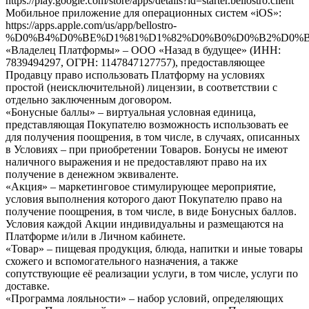
https://play.google.com/store/apps/details?id=starter.bellostro.client
Мобильное приложение для операционных систем «iOS»:
https://apps.apple.com/us/app/bellostro-
%D0%B4%D0%BE%D1%81%D1%82%D0%B0%D0%B2%D0%BA%
«Владелец Платформы»
–
ООО «Назад в будущее» (ИНН:
7839494297, ОГРН: 1147847127757), предоставляющее
Продавцу право использовать Платформу на условиях
простой (неисключительной) лицензии, в соответствии с
отдельно заключенным договором.
«Бонусные баллы» – виртуальная условная единица,
представляющая Покупателю возможность использовать ее
для получения поощрения, в том числе, в случаях, описанных
в Условиях – при приобретении Товаров. Бонусы не имеют
наличного выражения и не предоставляют право на их
получение в денежном эквиваленте.
«Акция» – маркетинговое стимулирующее мероприятие,
условия выполнения которого дают Покупателю право на
получение поощрения, в том числе, в виде Бонусных баллов.
Условия каждой Акции индивидуальны и размещаются на
Платформе и/или в Личном кабинете.
«Товар»
– пищевая продукция, блюда, напитки и иные товары
схожего и вспомогательного назначения, а также
сопутствующие её реализации услуги, в том числе, услуги по
доставке.
«Программа лояльности»
– набор условий, определяющих